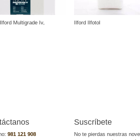
Ilford Multigrade Iv,
Ilford Ilfotol
táctanos
Suscríbete
no:
981 121 908
No te pierdas nuestras nov