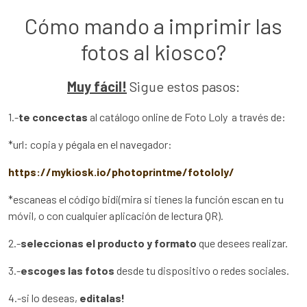
fulls
Cómo mando a imprimir las
fotos al kiosco?
Muy fácil!
Sigue estos pasos:
1.-
te concectas
al catálogo online de Foto Loly a través de:
*url: copia y pégala en el navegador:
https://mykiosk.io/photoprintme/fotololy/
*escaneas el código bidi(mira si tienes la función escan en tu
móvil, o con cualquier aplicación de lectura QR).
2.-
seleccionas el producto y formato
que desees realizar.
3.-
escoges las fotos
desde tu dispositivo o redes sociales.
4.-si lo deseas,
editalas!