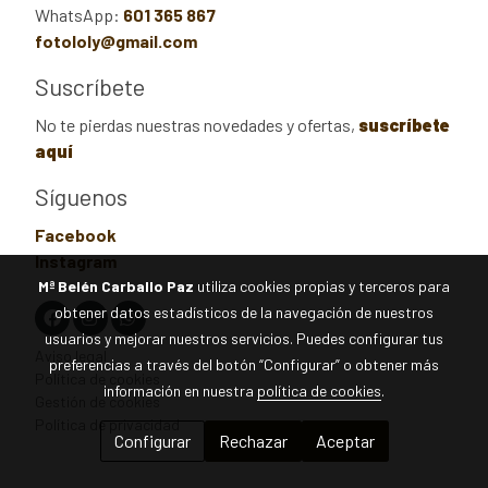
WhatsApp:
601 365 867
fotololy@gmail.com
Suscríbete
No te pierdas nuestras novedades y ofertas,
suscríbete
aquí
Síguenos
Facebook
Instagram
Mª Belén Carballo Paz
utiliza cookies propias y terceros para
obtener datos estadísticos de la navegación de nuestros
usuarios y mejorar nuestros servicios. Puedes configurar tus
Aviso legal
preferencias a través del botón “Configurar” o obtener más
Política de cookies
información en nuestra
política de cookies
.
Gestión de cookies
Política de privacidad
Configurar
Rechazar
Aceptar