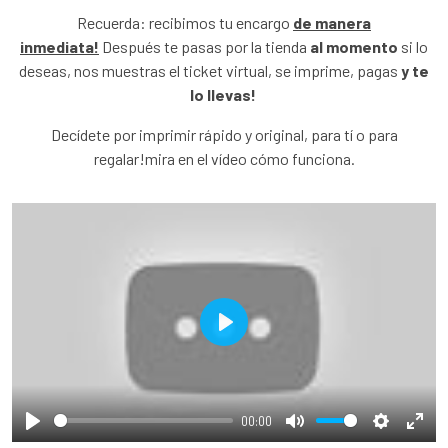
Recuerda: recibimos tu encargo
de manera
inmediata!
Después te pasas por la tienda
al momento
si lo
deseas, nos muestras el ticket virtual, se imprime, pagas
y te
lo llevas!
Decídete por imprimir rápido y original, para tí o para
regalar!mira en el vídeo cómo funciona.
Play
00:00
Play
Mute
Settings
Ente