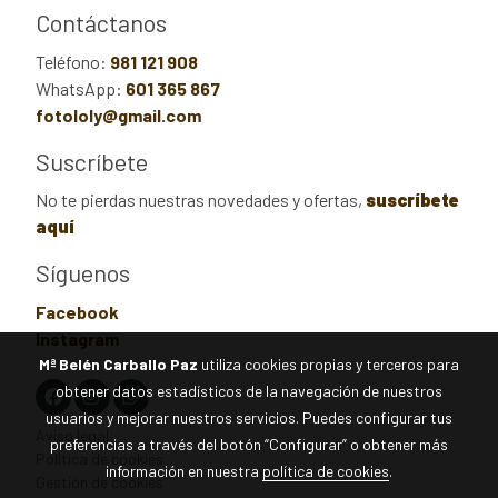
Contáctanos
Teléfono:
981 121 908
WhatsApp:
601 365 867
fotololy@gmail.com
Suscríbete
No te pierdas nuestras novedades y ofertas,
suscríbete
aquí
Síguenos
Facebook
Instagram
Mª Belén Carballo Paz
utiliza cookies propias y terceros para
obtener datos estadísticos de la navegación de nuestros
usuarios y mejorar nuestros servicios. Puedes configurar tus
Aviso legal
preferencias a través del botón “Configurar” o obtener más
Política de cookies
información en nuestra
política de cookies
.
Gestión de cookies