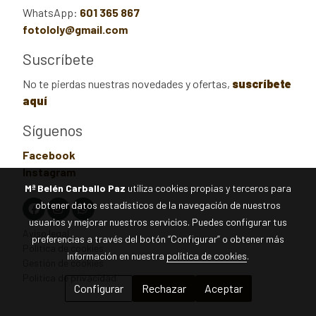
WhatsApp:
601 365 867
fotololy@gmail.com
Suscríbete
No te pierdas nuestras novedades y ofertas,
suscríbete
aquí
Síguenos
Facebook
Instagram
Mª Belén Carballo Paz
utiliza cookies propias y terceros para
obtener datos estadísticos de la navegación de nuestros
usuarios y mejorar nuestros servicios. Puedes configurar tus
Aviso legal
preferencias a través del botón “Configurar” o obtener más
Política de cookies
información en nuestra
política de cookies
.
Gestión de cookies
Política de privacidad
Configurar
Rechazar
Aceptar