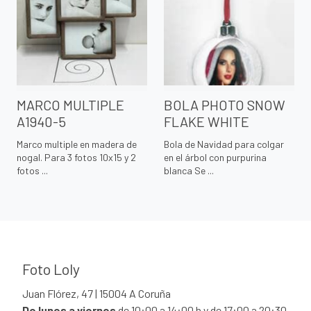
MARCO MULTIPLE
BOLA PHOTO SNOW
A1940-5
FLAKE WHITE
Marco multiple en madera de
Bola de Navidad para colgar
nogal. Para 3 fotos 10x15 y 2
en el árbol con purpurina
fotos ...
blanca Se ...
Foto Loly
Juan Flórez, 47 | 15004 A Coruña
De lunes a viernes
de 10:00 a 14:00 h y de 17:00 a 20:30