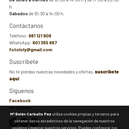
h.
Sábados
de 10:30 a 14:00 h.
Contáctanos
Teléfono:
981 121 908
WhatsApp:
601 365 867
fotololy@gmail.com
Suscríbete
No te pierdas nuestras novedades y ofertas,
suscríbete
aquí
Síguenos
Facebook
Instagram
Mª Belén Carballo Paz
utiliza cookies propias y terceros para
obtener datos estadísticos de la navegación de nuestros
usuarios y mejorar nuestros servicios. Puedes configurar tus