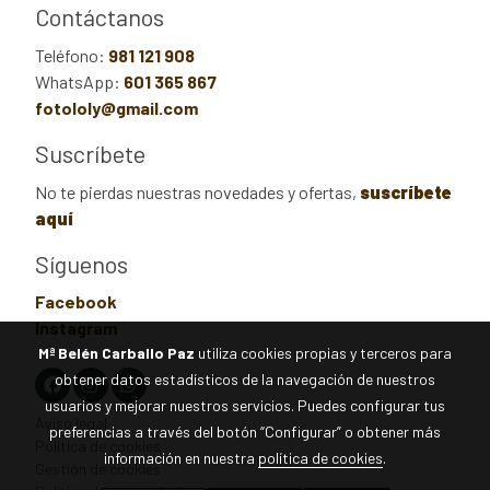
Contáctanos
Teléfono:
981 121 908
WhatsApp:
601 365 867
fotololy@gmail.com
Suscríbete
No te pierdas nuestras novedades y ofertas,
suscríbete
aquí
Síguenos
Facebook
Instagram
Mª Belén Carballo Paz
utiliza cookies propias y terceros para
obtener datos estadísticos de la navegación de nuestros
usuarios y mejorar nuestros servicios. Puedes configurar tus
Aviso legal
preferencias a través del botón “Configurar” o obtener más
Política de cookies
información en nuestra
política de cookies
.
Gestión de cookies