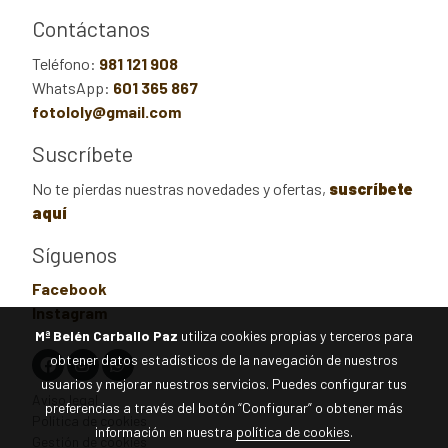
Contáctanos
Teléfono:
981 121 908
WhatsApp:
601 365 867
fotololy@gmail.com
Suscríbete
No te pierdas nuestras novedades y ofertas,
suscríbete
aquí
Síguenos
Facebook
Instagram
Mª Belén Carballo Paz
utiliza cookies propias y terceros para
obtener datos estadísticos de la navegación de nuestros
usuarios y mejorar nuestros servicios. Puedes configurar tus
Aviso legal
preferencias a través del botón “Configurar” o obtener más
Política de cookies
información en nuestra
política de cookies
.
Gestión de cookies